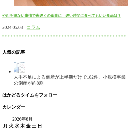
やむを得ない事情で夜遅くの食事に 遅い時間に食べてもいい食品は？
2024.05.03 -
コラム
人気の記事
人手不足による倒産が上半期だけで182件、小規模事業
の倒産が約8割
はかどるタイムをフォロー
カレンダー
2026年8月
月
火
水
木
金
土
日