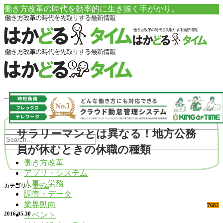
働き方改革の時代を効率的に生き抜く手がかり。
サラリーマンとは異なる！地方公務
員が休むときの休職の種類
働き方改革
アプリ・システム
人事・労務
カテゴリ：
コラム
調査・データ
業界動向
7682
イベント
2016.05.30