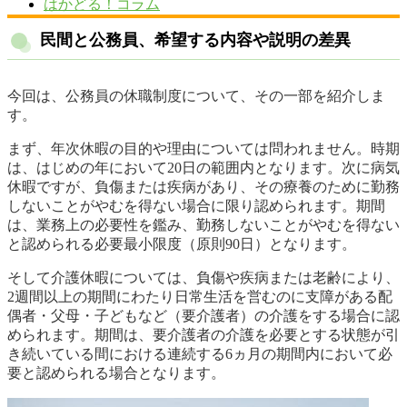
はかどる！コラム
民間と公務員、希望する内容や説明の差異
今回は、公務員の休職制度について、その一部を紹介しま
す。
まず、年次休暇の目的や理由については問われません。時期
は、はじめの年において20日の範囲内となります。次に病気
休暇ですが、負傷または疾病があり、その療養のために勤務
しないことがやむを得ない場合に限り認められます。期間
は、業務上の必要性を鑑み、勤務しないことがやむを得ない
と認められる必要最小限度（原則90日）となります。
そして介護休暇については、負傷や疾病または老齢により、
2週間以上の期間にわたり日常生活を営むのに支障がある配
偶者・父母・子どもなど（要介護者）の介護をする場合に認
められます。期間は、要介護者の介護を必要とする状態が引
き続いている間における連続する6ヵ月の期間内において必
要と認められる場合となります。