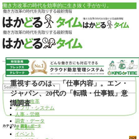
働き方改革の時代を効率的に生き抜く手がかり。
重視するのは、「仕事内容」。エン・
ジャパン、20代の「転職・仕事観」意
働き方改革
識調査
アプリ・システム
人事・労務
調査・データ
カテゴリ：
調査・データ
業界動向
イベント
2420