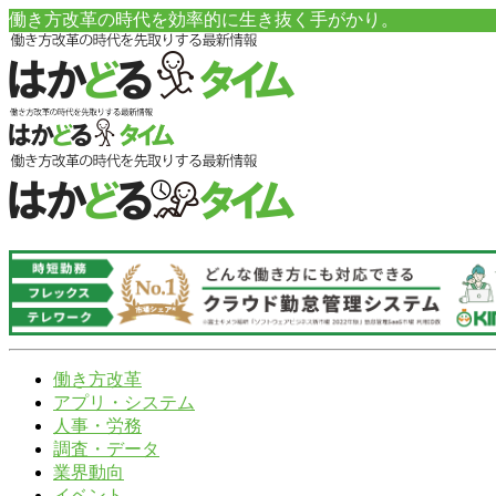
働き方改革の時代を効率的に生き抜く手がかり。
働き方改革
アプリ・システム
人事・労務
調査・データ
業界動向
イベント