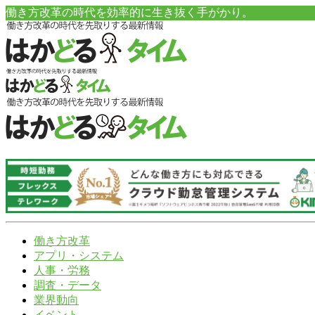
働き方改革の時代を効率的に生き抜く手がかり。
働き方改革
アプリ・システム
人事・労務
調査・データ
業界動向
イベント