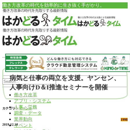
働き方改革の時代を効率的に生き抜く手がかり。
病気と仕事の両立を支援。ヤンセン、
人事向けD＆I推進セミナーを開催
働き方改革
アプリ・システム
人事・労務
カテゴリ：
イベント
調査・データ
業界動向
1998
イベント
2019.12.10