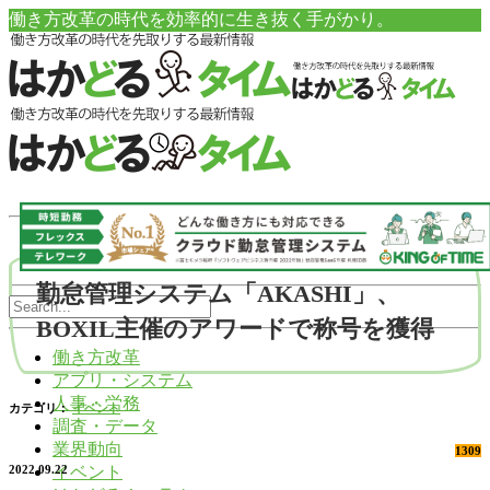
働き方改革の時代を効率的に生き抜く手がかり。
勤怠管理システム「AKASHI」、
BOXIL主催のアワードで称号を獲得
働き方改革
アプリ・システム
人事・労務
カテゴリ：
イベント
調査・データ
業界動向
1309
イベント
2022.09.22