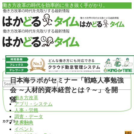
働き方改革の時代を効率的に生き抜く手がかり。
日本海ラボがセミナー「戦略人事勉強
会 ～人材的資本経営とは？～」を開
働き方改革
催
アプリ・システム
人事・労務
調査・データ
カテゴリ：
イベント
業界動向
イベント
1102