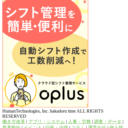
HumanTechnologies, Inc. hakadoru time ALL RIGHTS
RESERVED
働き方改革
|
アプリ・システム
|
人事・労務
|
調査・データ
|
業界動向
|
イベント
|
行政・法律
|
コラム
|
運営会社
|
個人情