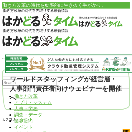
働き方改革の時代を効率的に生き抜く手がかり。
ワールドスタッフィングが経営層・
人事部門責任者向けウェビナーを開催
働き方改革
へ
アプリ・システム
人事・労務
調査・データ
カテゴリ：
イベント
業界動向
イベント
1009