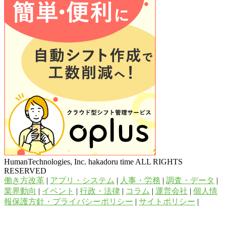
HumanTechnologies, Inc. hakadoru time ALL RIGHTS
RESERVED
働き方改革
|
アプリ・システム
|
人事・労務
|
調査・データ
|
業界動向
|
イベント
|
行政・法律
|
コラム
|
運営会社
|
個人情
報保護方針・プライバシーポリシー
|
サイトポリシー
|