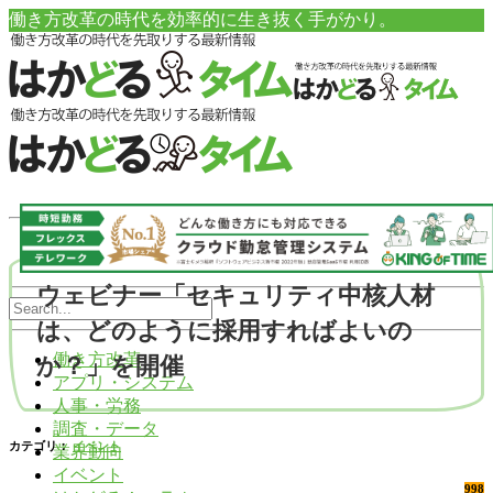
働き方改革の時代を効率的に生き抜く手がかり。
ウェビナー「セキュリティ中核人材
は、どのように採用すればよいの
働き方改革
か？」を開催
アプリ・システム
人事・労務
調査・データ
カテゴリ：
イベント
業界動向
イベント
998