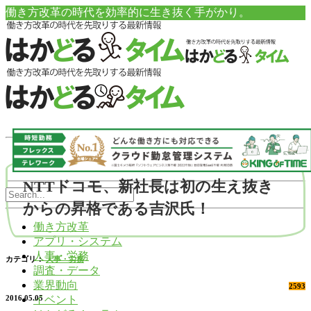
働き方改革の時代を効率的に生き抜く手がかり。
NTTドコモ、新社長は初の生え抜き
からの昇格である吉沢氏！
働き方改革
アプリ・システム
人事・労務
カテゴリ：
人事・労務
調査・データ
業界動向
2593
イベント
2016.05.05