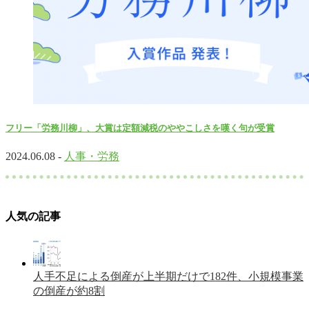
フリー「労務川柳」、大賞は定額減税のややこしさを嘆く句が受賞
2024.06.08 -
人事・労務
人気の記事
人手不足による倒産が上半期だけで182件、小規模事業
の倒産が約8割