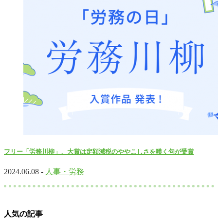
フリー「労務川柳」、大賞は定額減税のややこしさを嘆く句が受賞
2024.06.08 -
人事・労務
人気の記事