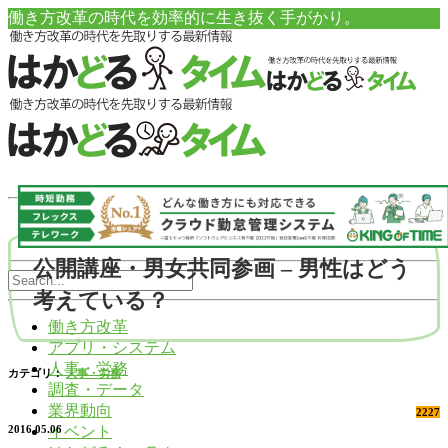
働き方改革の時代を効率的に生き抜く手がかり。
公開講座・男女共同参画 – 男性はどう
考えている？
働き方改革
アプリ・システム
人事・労務
カテゴリ：
人事・労務
調査・データ
業界動向
2227
イベント
2016.05.06