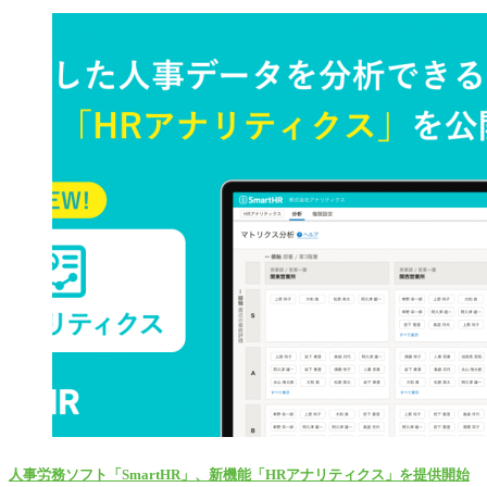
人事労務ソフト「SmartHR」、新機能「HRアナリティクス」を提供開始