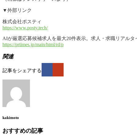
▼外部リンク
株式会社ポスティ
https://www.posty.tech/
AIが厳選応募候補求人を最大20件表示。求人・求職リアルタイムAI
https://prtimes.jp/main/html/rd/p
関連
記事をシェアする
kakimoto
おすすめの記事