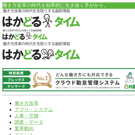
働き方改革の時代を効率的に生き抜く手がかり。
働き方改革
アプリ・システム
人事・労務
調査・データ
業界動向
イベント