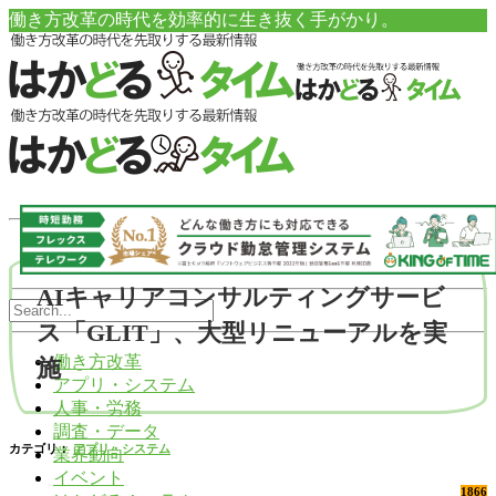
働き方改革の時代を効率的に生き抜く手がかり。
AIキャリアコンサルティングサービ
ス「GLIT」、大型リニューアルを実
働き方改革
施
アプリ・システム
人事・労務
調査・データ
カテゴリ：
アプリ・システム
業界動向
イベント
1866