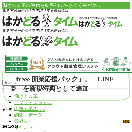
働き方改革の時代を効率的に生き抜く手がかり。
「freee 開業応援パック」、「LINE
＠」を新規特典として追加
働き方改革
アプリ・システム
人事・労務
カテゴリ：
アプリ・システム
調査・データ
業界動向
1832
イベント
2018.05.24