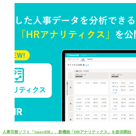
人事労務ソフト「SmartHR」、新機能「HRアナリティクス」を提供開始