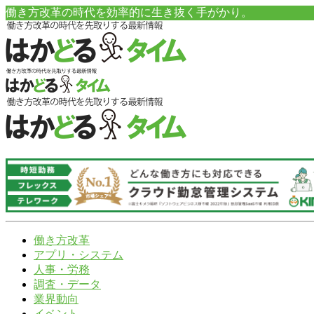
働き方改革の時代を効率的に生き抜く手がかり。
働き方改革
アプリ・システム
人事・労務
調査・データ
業界動向
イベント