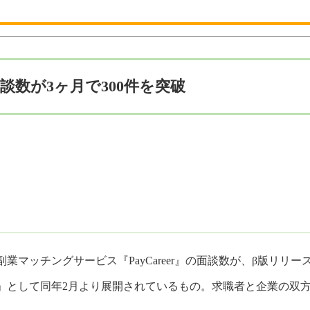
面談数が3ヶ月で300件を突破
職・副業マッチングサービス『PayCareer』の面談数が、β版リ
ービス」として同年2月より展開されているもの。求職者と企業の