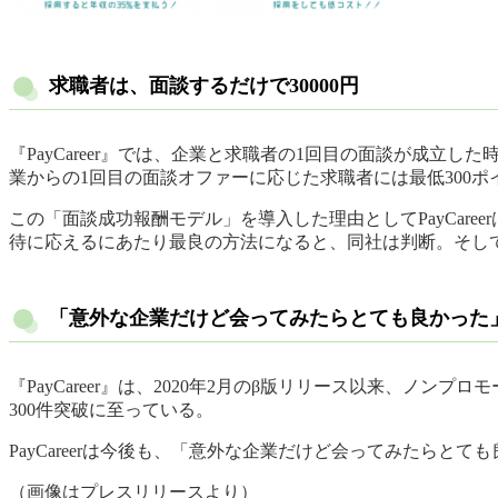
求職者は、面談するだけで30000円
『PayCareer』では、企業と求職者の1回目の面談が成
業からの1回目の面談オファーに応じた求職者には最低300ポ
この「面談成功報酬モデル」を導入した理由としてPayCar
待に応えるにあたり最良の方法になると、同社は判断。そし
「意外な企業だけど会ってみたらとても良かった
『PayCareer』は、2020年2月のβ版リリース以来、ノ
300件突破に至っている。
PayCareerは今後も、「意外な企業だけど会ってみたらとても
（画像はプレスリリースより）