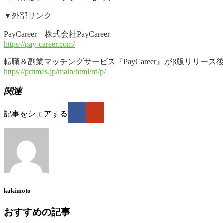
▼外部リンク
PayCareer – 株式会社PayCareer
https://pay-career.com/
転職＆副業マッチングサービス『PayCareer』がβ版リリース後3ヶ
https://prtimes.jp/main/html/rd/p/
関連
記事をシェアする
kakimoto
おすすめの記事