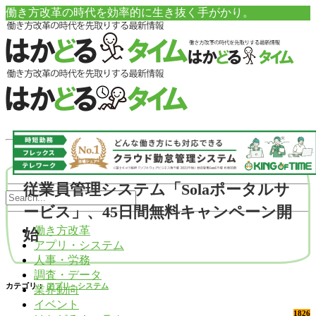
働き方改革の時代を効率的に生き抜く手がかり。
従業員管理システム「Solaポータルサ
ービス」、45日間無料キャンペーン開
働き方改革
始
アプリ・システム
人事・労務
調査・データ
カテゴリ：
アプリ・システム
業界動向
イベント
1826