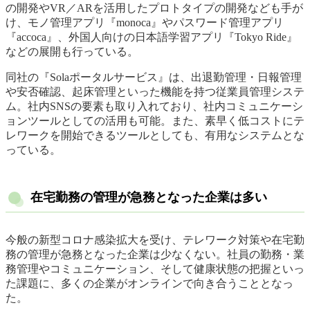
の開発やVR／ARを活用したプロトタイプの開発なども手が
け、モノ管理アプリ『monoca』やパスワード管理アプリ
『accoca』、外国人向けの日本語学習アプリ『Tokyo Ride』
などの展開も行っている。
同社の『Solaポータルサービス』は、出退勤管理・日報管理
や安否確認、起床管理といった機能を持つ従業員管理システ
ム。社内SNSの要素も取り入れており、社内コミュニケーシ
ョンツールとしての活用も可能。また、素早く低コストにテ
レワークを開始できるツールとしても、有用なシステムとな
っている。
在宅勤務の管理が急務となった企業は多い
今般の新型コロナ感染拡大を受け、テレワーク対策や在宅勤
務の管理が急務となった企業は少なくない。社員の勤務・業
務管理やコミュニケーション、そして健康状態の把握といっ
た課題に、多くの企業がオンラインで向き合うこととなっ
た。