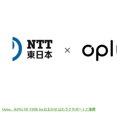
Oplus、KING OF TIME forおまかせ はたラクサポートと連携