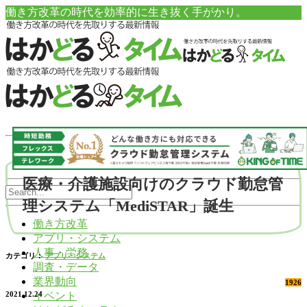
働き方改革の時代を効率的に生き抜く手がかり。
医療・介護施設向けのクラウド勤怠管
理システム「MediSTAR」誕生
働き方改革
アプリ・システム
人事・労務
カテゴリ：
アプリ・システム
調査・データ
業界動向
1926
イベント
2021.12.24