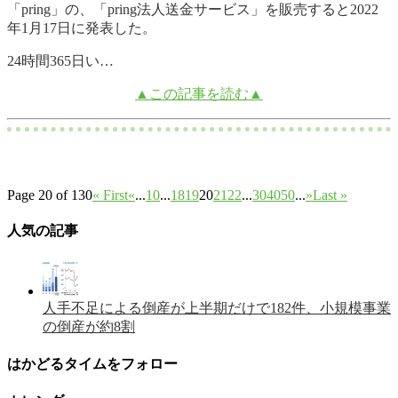
「pring」の、「pring法人送金サービス」を販売すると2022
年1月17日に発表した。
24時間365日い…
▲この記事を読む▲
Page 20 of 130
« First
«
...
10
...
18
19
20
21
22
...
30
40
50
...
»
Last »
人気の記事
人手不足による倒産が上半期だけで182件、小規模事業
の倒産が約8割
はかどるタイムをフォロー