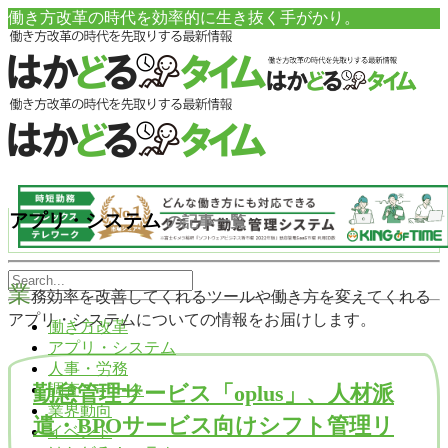
働き方改革の時代を効率的に生き抜く手がかり。
アプリ・システム
の記事一覧
業
務効率を改善してくれるツールや働き方を変えてくれる
アプリ・システムについての情報をお届けします。
働き方改革
アプリ・システム
人事・労務
調査・データ
勤怠管理サービス「oplus」、人材派
業界動向
遣・BPOサービス向けシフト管理リ
イベント