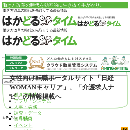
働き方改革の時代を効率的に生き抜く手がかり。
女性向け転職ポータルサイト「日経
WOMANキャリア」、「介護求人ナ
働き方改革
ビ」の情報掲載へ
アプリ・システム
人事・労務
調査・データ
カテゴリ：
業界動向
業界動向
イベント
2458