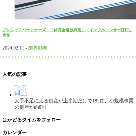
プレシャスパートナーズ、「体育会選抜採用」「インフルエンサー採用」
実施
2024.02.11 -
業界動向
人気の記事
人手不足による倒産が上半期だけで182件、小規模事業
の倒産が約8割
はかどるタイムをフォロー
カレンダー