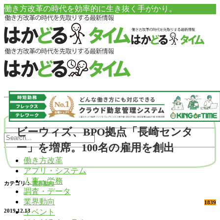
働き方改革の時代を効率的に生き抜く手がかり。
ビーウィズ、BPO拠点「長崎センタ
ー」を増席。100名の雇用を創出
働き方改革
アプリ・システム
人事・労務
カテゴリ：
業界動向
調査・データ
業界動向
1839
イベント
2019.12.13