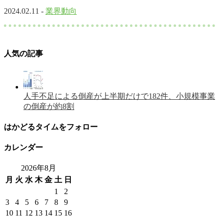
2024.02.11 -
業界動向
人気の記事
人手不足による倒産が上半期だけで182件、小規模事業
の倒産が約8割
はかどるタイムをフォロー
カレンダー
2026年8月
月
火
水
木
金
土
日
1
2
3
4
5
6
7
8
9
10
11
12
13
14
15
16