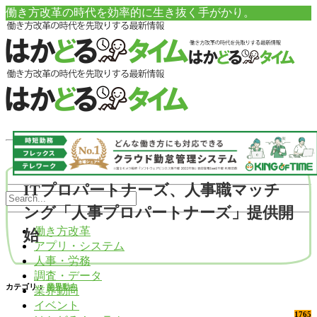
働き方改革の時代を効率的に生き抜く手がかり。
ITプロパートナーズ、人事職マッチ
ング「人事プロパートナーズ」提供開
働き方改革
始
アプリ・システム
人事・労務
調査・データ
カテゴリ：
業界動向
業界動向
イベント
1765