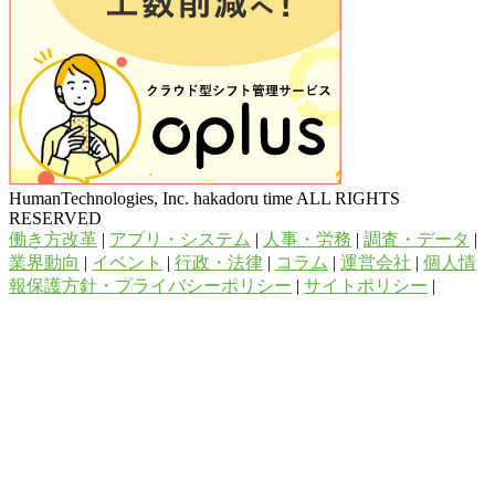
HumanTechnologies, Inc. hakadoru time ALL RIGHTS
RESERVED
働き方改革
|
アプリ・システム
|
人事・労務
|
調査・データ
|
業界動向
|
イベント
|
行政・法律
|
コラム
|
運営会社
|
個人情
報保護方針・プライバシーポリシー
|
サイトポリシー
|