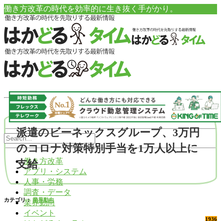
働き方改革の時代を効率的に生き抜く手がかり。
派遣のビーネックスグループ、3万円
のコロナ対策特別手当を1万人以上に
働き方改革
支給
アプリ・システム
人事・労務
調査・データ
カテゴリ：
業界動向
業界動向
イベント
1936