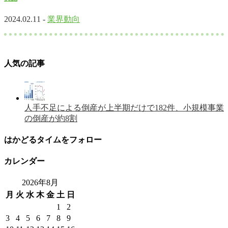
2024.02.11 -
業界動向
人気の記事
人手不足による倒産が上半期だけで182件、小規模事業
の倒産が約8割
はかどるタイムをフォロー
カレンダー
2026年8月
月
火
水
木
金
土
日
1
2
3
4
5
6
7
8
9