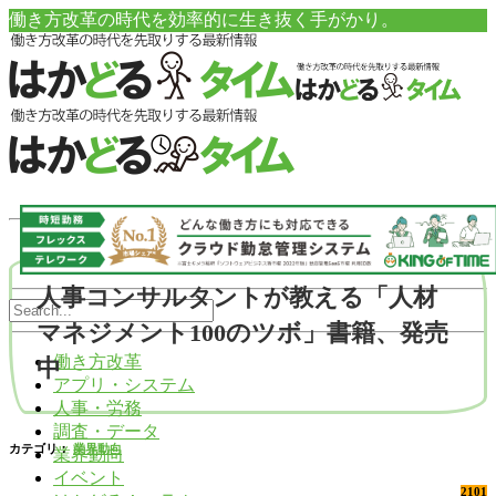
働き方改革の時代を効率的に生き抜く手がかり。
人事コンサルタントが教える「人材
マネジメント100のツボ」書籍、発売
働き方改革
中
アプリ・システム
人事・労務
調査・データ
カテゴリ：
業界動向
業界動向
イベント
2101