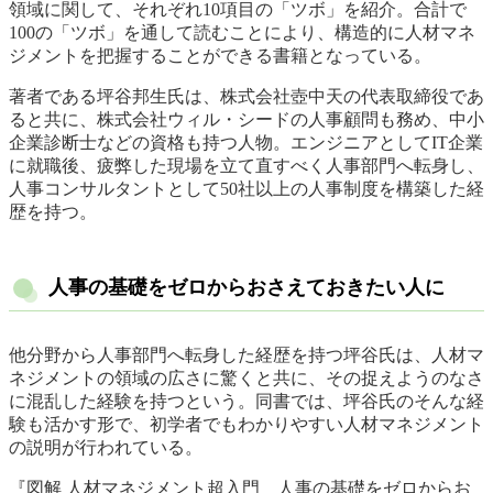
領域に関して、それぞれ10項目の「ツボ」を紹介。合計で
100の「ツボ」を通して読むことにより、構造的に人材マネ
ジメントを把握することができる書籍となっている。
著者である坪谷邦生氏は、株式会社壺中天の代表取締役であ
ると共に、株式会社ウィル・シードの人事顧問も務め、中小
企業診断士などの資格も持つ人物。エンジニアとしてIT企業
に就職後、疲弊した現場を立て直すべく人事部門へ転身し、
人事コンサルタントとして50社以上の人事制度を構築した経
歴を持つ。
人事の基礎をゼロからおさえておきたい人に
他分野から人事部門へ転身した経歴を持つ坪谷氏は、人材マ
ネジメントの領域の広さに驚くと共に、その捉えようのなさ
に混乱した経験を持つという。同書では、坪谷氏のそんな経
験も活かす形で、初学者でもわかりやすい人材マネジメント
の説明が行われている。
『図解 人材マネジメント超入門 人事の基礎をゼロからお